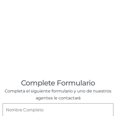
Detalle de Contacto
+504 9511-2556
info@seguriex.com
San Pedro Sula, Colonia los Alpes, Frente
a La Casa del PVC
Complete Formulario
Completa el siguiente formulario y uno de nuestros
agentes le contactará
N
o