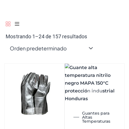
Mostrando 1–24 de 157 resultados
Guantes para
Altas
Temperaturas