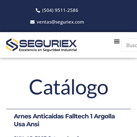
Ir
(504) 9511-2586
al
contenido
ventas@seguriex.com
Catálogo
Arnes Anticaidas Falltech 1 Argolla
Usa Ansi