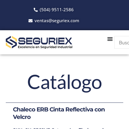
Ir
(504) 9511-2586
al
contenido
ventas@seguriex.com
Catálogo
Chaleco ERB Cinta Reflectiva con
Velcro