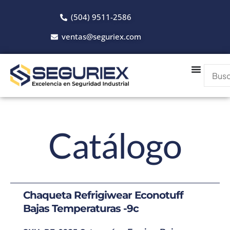
Ir
(504) 9511-2586
al
contenido
ventas@seguriex.com
Catálogo
Chaqueta Refrigiwear Econotuff
Bajas Temperaturas -9c