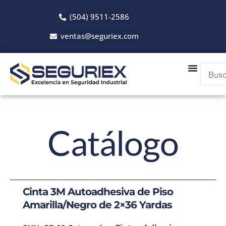
Ir
(504) 9511-2586
al
contenido
ventas@seguriex.com
Catálogo
Cinta 3M Autoadhesiva de Piso
Amarilla/Negro de 2×36 Yardas