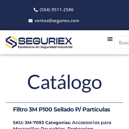
Ir
(504) 9511-2586
al
contenido
ventas@seguriex.com
Catálogo
Filtro 3M P100 Sellado P/ Partículas
SKU:
3M-7093
Categorías:
Accsesorios para
Mascarillas Reusables
,
Proteccion