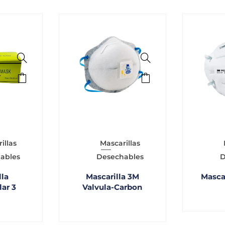
illas
Mascarillas
ables
Desechables
D
lla
Mascarilla 3M
Masca
ar 3
Valvula-Carbon