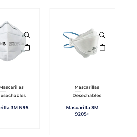
Mascarillas
Mascarillas
esechables
Desechables
rilla 3M N95
Mascarilla 3M
9205+