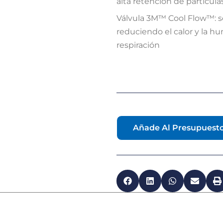
alta retención de partícula
Válvula 3M™ Cool Flow™: se
reduciendo el calor y la hu
respiración
Añade Al Presupuest