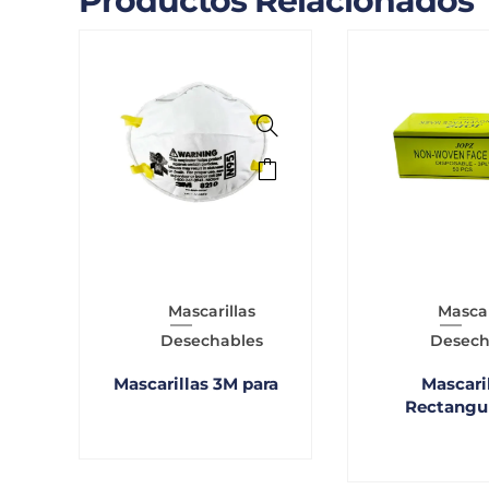
Productos Relacionados
Mascarillas
Mascar
Desechables
Desech
Mascarillas 3M para
Mascari
Rectangul