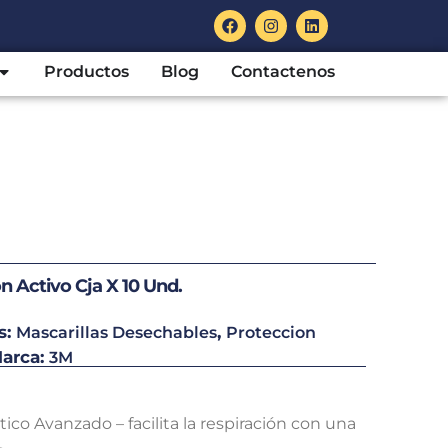
F
I
L
a
n
i
c
s
n
e
t
k
Abrir Categoría:
Productos
Blog
Contactenos
b
a
e
o
g
d
o
r
i
k
a
n
m
n Activo Cja X 10 Und.
s:
,
Mascarillas Desechables
Proteccion
arca:
3M
tico Avanzado – facilita la respiración con una