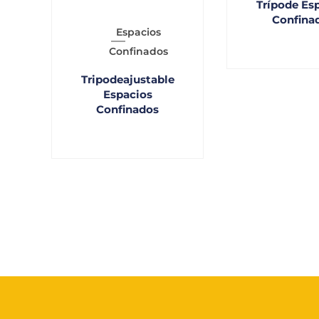
Trípode Es
Confina
Espacios
Confinados
Tripodeajustable
Espacios
Confinados