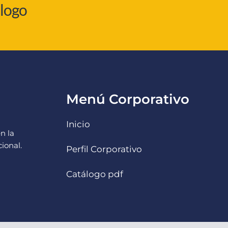
álogo
Menú Corporativo
Inicio
n la
ional.
Perfil Corporativo
Catálogo pdf