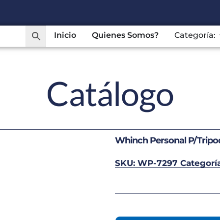
Inicio
Quienes Somos?
Categoría:
Catálogo
Whinch Personal P/Tripod
SKU:
WP-7297
Categorí