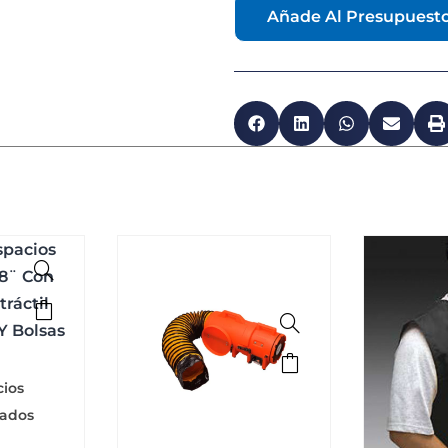
Añade Al Presupuest
cios
nados