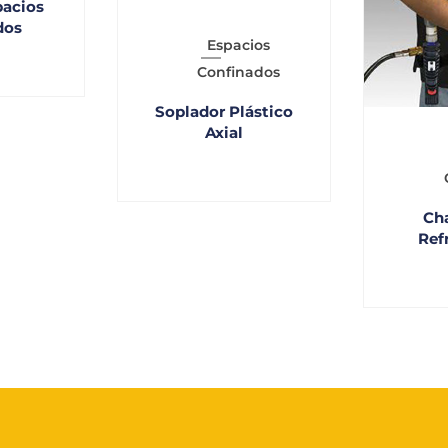
pacios
dos
Espacios
Confinados
Soplador Plástico
Axial
Ch
Ref